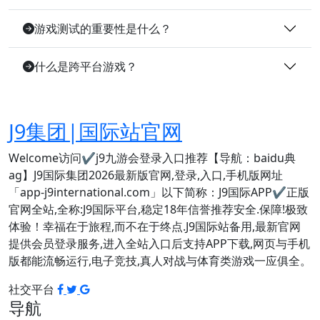
游戏测试的重要性是什么？
什么是跨平台游戏？
J9集团|国际站官网
Welcome访问✔j9九游会登录入口推荐【导航：baidu典
ag】J9国际集团2026最新版官网,登录,入口,手机版网址
「app-j9international.com」以下简称：J9国际APP✔正版
官网全站,全称:J9国际平台,稳定18年信誉推荐安全.保障!极致
体验！幸福在于旅程,而不在于终点.J9国际站备用,最新官网
提供会员登录服务,进入全站入口后支持APP下载,网页与手机
版都能流畅运行,电子竞技,真人对战与体育类游戏一应俱全。
社交平台
导航